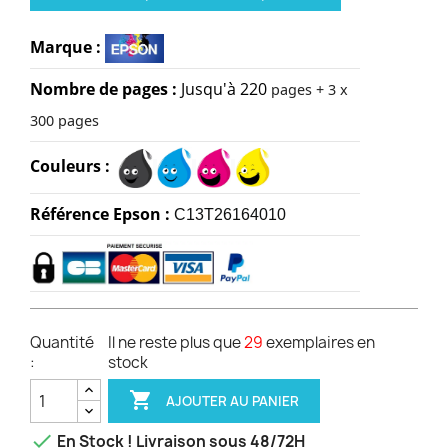
Marque :
Nombre de pages :
Jusqu'à
220
pages + 3 x
300 pages
Couleurs :
Référence Epson :
C13T26164010
Quantité
Il ne reste plus que
29
exemplaires en
:
stock

AJOUTER AU PANIER

En Stock ! Livraison sous 48/72H