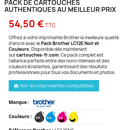
PACK DE CARTOUCHES
AUTHENTIQUES AU MEILLEUR PRIX
54,50 €
TTC
Offrez à votre imprimante Brother la meilleure qualité
d'encre avec le
Pack Brother LC12E Noir et
Couleurs.
Disponible dès maintenant
sur
cartouches-fr.com
. Ce pack complet est
l'alliance parfaite entre des noirs intenses et des
couleurs éclatantes, garantissant des résultats
professionnels pour tous vos documents et photos.
Voir les imprimantes compatibles
print
Marque
:
Couleurs :