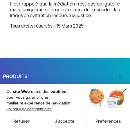
Il est rappelé que la médiation n'est pas obligatoire
mais uniquement proposée afin de résoudre les
litiges en évitant un recours à la justice.
Tous droits réservés - 15 Mars 2025
PRODUITS

NOTRE SOCIÉTÉ

Ce
site Web
utilise des
cookies
pour vous garantir une
meilleure expérience de navigation.
VOTRE COMPTE

Politique de confidentialité
INFORMATIONS
keyboard_arrow_down
Refuser
J'accepte
Preferences