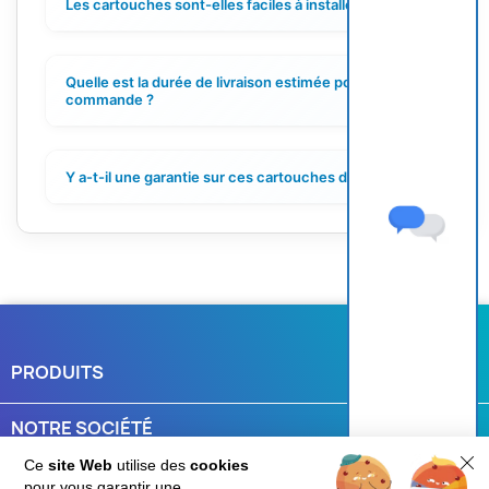
Les cartouches sont-elles faciles à installer ?
+
Quelle est la durée de livraison estimée pour ma
+
commande ?
Y a-t-il une garantie sur ces cartouches d'encre ?
+
PRODUITS

NOTRE SOCIÉTÉ

Ce
site Web
utilise des
cookies
VOTRE COMPTE

pour vous garantir une