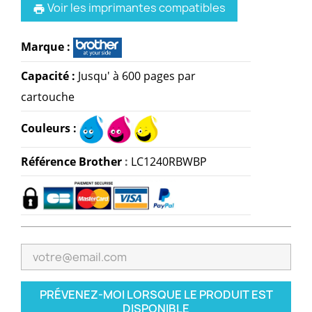
Voir les imprimantes compatibles
print
Marque :
Capacité :
Jusqu' à 600 pages par
cartouche
Couleurs :
Référence
Brother
:
LC1240RBWBP
PRÉVENEZ-MOI LORSQUE LE PRODUIT EST
DISPONIBLE