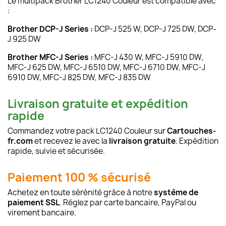
Le multipack Brother LC1240 Couleur est compatible avec
:
Brother DCP-J Series :
DCP-J 525 W, DCP-J 725 DW, DCP-
J 925 DW
Brother MFC-J Series :
MFC-J 430 W, MFC-J 5910 DW,
MFC-J 625 DW, MFC-J 6510 DW, MFC-J 6710 DW, MFC-J
6910 DW, MFC-J 825 DW, MFC-J 835 DW
Livraison gratuite et expédition
rapide
Commandez votre pack LC1240 Couleur sur
Cartouches-
fr.com
et recevez le avec la
livraison gratuite
. Expédition
rapide, suivie et sécurisée.
Paiement 100 % sécurisé
Achetez en toute sérénité grâce à notre
système de
paiement SSL
. Réglez par carte bancaire, PayPal ou
virement bancaire.