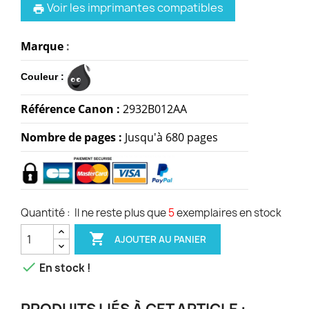
Voir les imprimantes compatibles
print
Marque
:
Couleur :
Référence Canon :
2932B012AA
Nombre de pages :
Jusqu'à 680
pages
Quantité :
Il ne reste plus que
5
exemplaires en stock

AJOUTER AU PANIER

En stock !