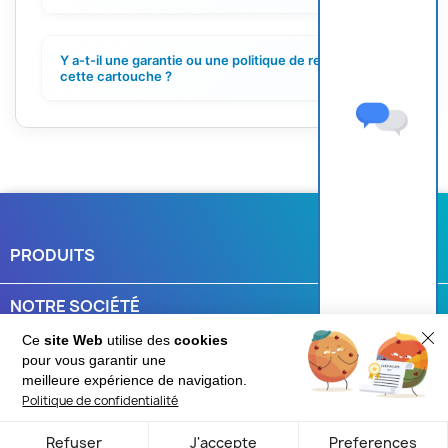
Y a-t-il une garantie ou une politique de retour pour
+
cette cartouche ?
PRODUITS

NOTRE SOCIÉTÉ

Ce
site Web
utilise des
cookies
VOTRE COMPTE

pour vous garantir une
Une question ?
meilleure expérience de navigation.
Politique de confidentialité
INFORMATIONS
keyboard_arrow_down
Refuser
J'accepte
Preferences
© 2026 - Cartouches-fr.com