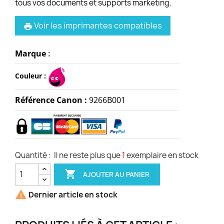
tous vos documents et supports marketing.
Voir les imprimantes compatibles
print
Marque
:
Couleur :
Référence Canon :
9266B001
Quantité :
Il ne reste plus que
1
exemplaire en stock

AJOUTER AU PANIER

Dernier article en stock