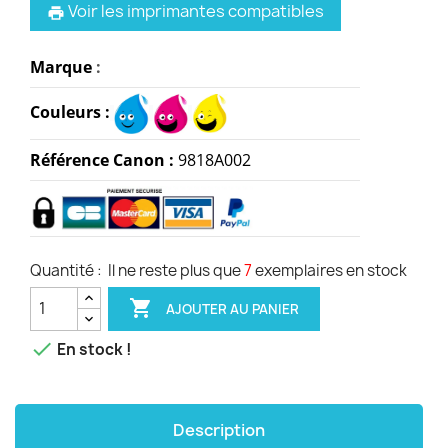
Voir les imprimantes compatibles
print
Marque
:
Couleurs :
Référence Canon :
9818A002
Quantité :
Il ne reste plus que
7
exemplaires en stock

AJOUTER AU PANIER

En stock !
Description