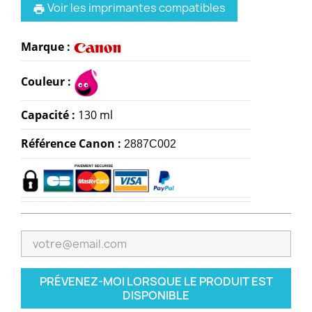
Voir les imprimantes compatibles
print
Marque :
Couleur :
Capacité :
130 ml
Référence
Canon
:
2887C002
PRÉVENEZ-MOI LORSQUE LE PRODUIT EST
DISPONIBLE