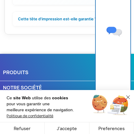
Cette tête d'impression est-elle garantie ?
+
PRODUITS

NOTRE SOCIÉTÉ

Ce
site Web
utilise des
cookies
VOTRE COMPTE

pour vous garantir une
Une question ?
meilleure expérience de navigation.
Politique de confidentialité
INFORMATIONS
keyboard_arrow_down
Refuser
J'accepte
Preferences
© 2026 - Cartouches-fr.com