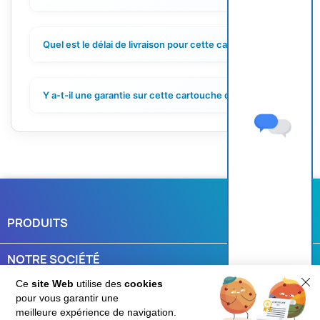
Quel est le délai de livraison pour cette cartouche ?
+
Y a-t-il une garantie sur cette cartouche d'encre ?
+
PRODUITS

NOTRE SOCIÉTÉ

Ce
site Web
utilise des
cookies
VOTRE COMPTE

pour vous garantir une
Une question ?
meilleure expérience de navigation.