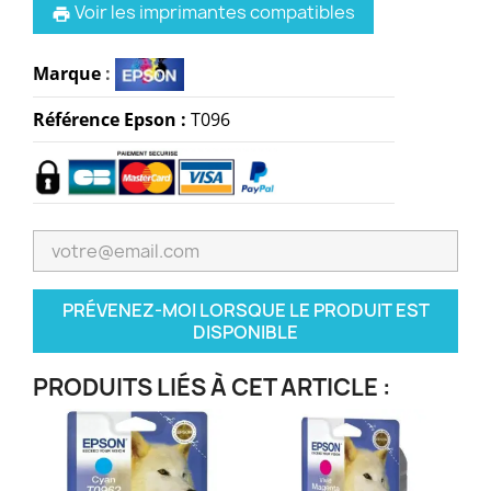
Voir les imprimantes compatibles
print
Marque
:
Référence Epson :
T
096
PRÉVENEZ-MOI LORSQUE LE PRODUIT EST
DISPONIBLE
PRODUITS LIÉS À CET ARTICLE :