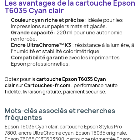
Les avantages de la cartouche Epson
T6035 Cyan clair
Couleur cyan riche et précise
: idéale pour les
impressions sur papiers mats et glacés.
Grande capacité
: 220 ml pour une autonomie
renforcée.
Encre UltraChrome™ K3
: résistance à la lumière, à
l’humidité et stabilité colorimétrique.
Compatibilité garantie
avec les imprimantes
Epson professionnelles.
Optez pour la
cartouche
Epson T6035 Cyan
clair
sur
Cartouches-fr.com
: performance haute
fidélité, livraison gratuite, paiement sécurisé.
Mots-clés associés et recherches
fréquentes
Epson T6035 Cyan clair, cartouche Epson Stylus Pro
7800, encre UltraChrome cyan, Epson T6035 originale,
Epson T6035 C13T603500, cartouche pigmentée Epson