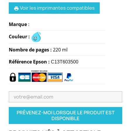
Voir les imprimantes compatibles
print
Marque
:
Couleur :
Nombre de pages :
220 ml
Référence Epson :
C13T603500
PRÉVENEZ-MOI LORSQUE LE PRODUIT EST
DISPONIBLE