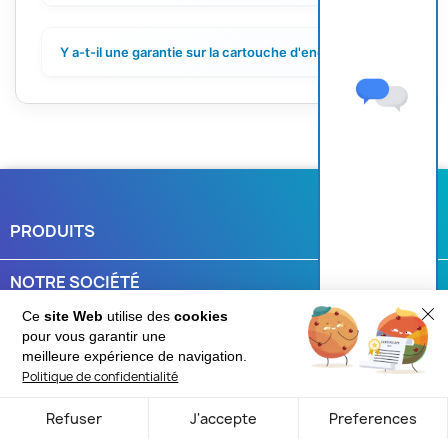
Y a-t-il une garantie sur la cartouche d'encre ?
+
PRODUITS

NOTRE SOCIÉTÉ

Ce
site Web
utilise des
cookies
VOTRE COMPTE

pour vous garantir une
Une question ?
meilleure expérience de navigation.
Politique de confidentialité
INFORMATIONS
keyboard_arrow_down
Refuser
J'accepte
Preferences
© 2026 - Cartouches-fr.com