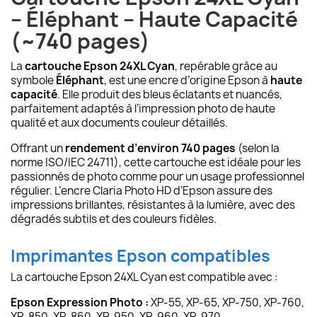
– Éléphant – Haute Capacité
(~740 pages)
La
cartouche Epson 24XL Cyan
, repérable grâce au
symbole
Éléphant
, est une encre d’origine Epson à
haute
capacité
. Elle produit des bleus éclatants et nuancés,
parfaitement adaptés à l’impression photo de haute
qualité et aux documents couleur détaillés.
Offrant un
rendement d’environ 740 pages
(selon la
norme ISO/IEC 24711), cette cartouche est idéale pour les
passionnés de photo comme pour un usage professionnel
régulier. L’encre Claria Photo HD d’Epson assure des
impressions brillantes, résistantes à la lumière, avec des
dégradés subtils et des couleurs fidèles.
Imprimantes Epson compatibles
La cartouche Epson 24XL Cyan est compatible avec :
Epson Expression Photo :
XP-55, XP-65, XP-750, XP-760,
XP-850, XP-860, XP-950, XP-960, XP-970