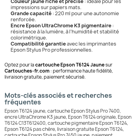
Couleur jaune riche et précise
: idéale pour les
impressions sur papiers mats.
Grande capacité
: 220 ml pour une autonomie
renforcée.
Encre Epson UltraChrome K3 pigmentaire
:
résistance à la lumière, à l’humidité et stabilité
colorimétrique.
Compatibilité garantie
avec les imprimantes
Epson Stylus Pro professionnelles.
Optez pour la
cartouche Epson T6124 Jaune
sur
Cartouches-fr.com
: performance haute fidélité,
livraison gratuite, paiement sécurisé.
Mots-clés associés et recherches
fréquentes
Epson T6124 jaune, cartouche Epson Stylus Pro 7400,
encre UltraChrome K3 jaune, Epson T6124 originale, Epson
T6124 C13T612400, cartouche pigmentaire Epson T6124,
Epson T6124 pas chère, livraison gratuite Epson T6124,
cartouche Epson Stylus Pro 7450 jaune, paiement