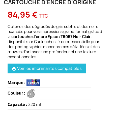
CARTOUCHE D'ENCRE D'ORIGINE
84,95 €
TTC
Obtenez des dégradés de gris subtils et des noirs
nuancés pour vos impressions grand format grâce à
la
cartouche d'encre Epson T6067 Noir Clair
,
disponible sur Cartouches-fr.com, essentielle pour
des photographies monochromes détaillées et des
œuvres d'art avec une profondeur et une texture
exceptionnelles.
Voir les imprimantes compatibles
print
Marque
:
Couleur :
Capacité
:
220 ml