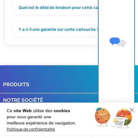
Quel est le délai de livraison pour cette cartouche ?
+
Y a-t-il une garantie sur cette cartouche ?
+
PRODUITS

NOTRE SOCIÉTÉ

Ce
site Web
utilise des
cookies
VOTRE COMPTE

pour vous garantir une
Une question ?
meilleure expérience de navigation.
Politique de confidentialité
INFORMATIONS
keyboard_arrow_down