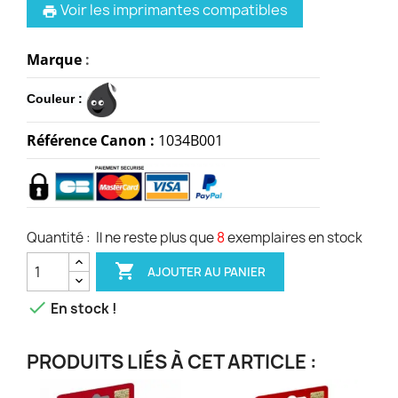
Voir les imprimantes compatibles
print
Marque
:
Couleur :
Référence Canon :
1034B001
Quantité :
Il ne reste plus que
8
exemplaires en stock

AJOUTER AU PANIER

En stock !
PRODUITS LIÉS À CET ARTICLE :