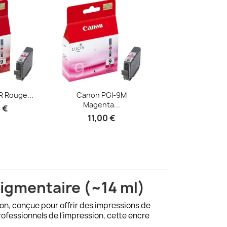
 rapide
Aperçu rapide
Aperçu ra


 Rouge...
Canon PGI-9M
Canon PGI-9C
Magenta...
Cartouche.
 €
11,00 €
10,00 €
igmentaire (~14 ml)
on, conçue pour offrir des impressions de
rofessionnels de l'impression, cette encre