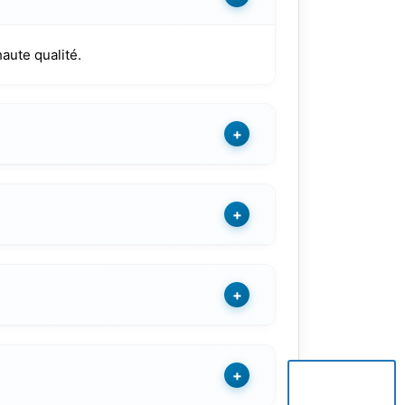
aute qualité.
+
+
+
+