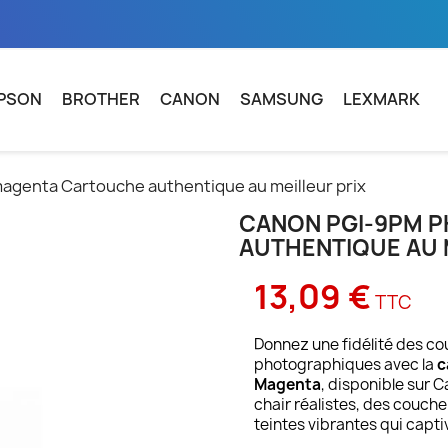
PSON
BROTHER
CANON
SAMSUNG
LEXMARK
genta Cartouche authentique au meilleur prix
CANON PGI-9PM 
AUTHENTIQUE AU 
13,09 €
TTC
Donnez une fidélité des co
photographiques avec la
c
Magenta
, disponible sur 
chair réalistes, des coucher
teintes vibrantes qui capti