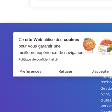
PRODUITS
NOTR
Ce
site Web
utilise des
cookies
Promotions
Livrai
pour vous garantir une
Nouveaux produits
Mentio
meilleure expérience de navigation.
Meilleures ventes
Condit
Politique de confidentialité
A pro
Paieme
Preferences
Refuser
J'accepte
Politi
rembo
Gestio
RGPD -
d'util
person
Condit