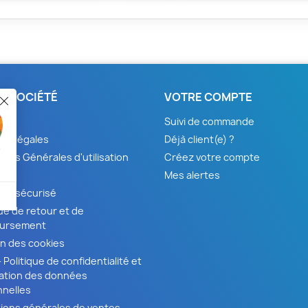
E SOCIÉTÉ
VOTRE COMPTE
son
Suivi de commande
ns légales
Déjà client(e) ?
ions Générales d'utilisation
Créez votre compte
pos
Mes alertes
nt sécurisé
que de retour et de
ursement
n des cookies
 Politique de confidentialité et
isation des données
nelles
ions générales de ventes