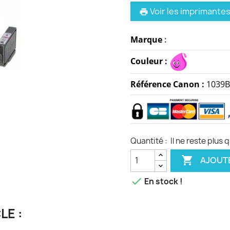
Voir les imprimante
print
Marque
:
Couleur :
Référence Canon :
1039B
Quantité :
Il ne reste plus 

AJOUTE

En stock !
LE :