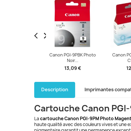
arrow_back_ios
arrow_forward_ios
Aperçu rapide
Aperçu rapide
Ape


 PGI-9Y Jaune...
Canon PGI-9PBK Photo
Canon PG
Noir...
C
10,00 €
13,09 €
12
Description
Imprimantes compat
Cartouche Canon PGI-9
La
cartouche Canon PGI-9PM Photo Magen
haute qualité avec des couleurs vives et une e
pigmentaire garantit une permanence excepti