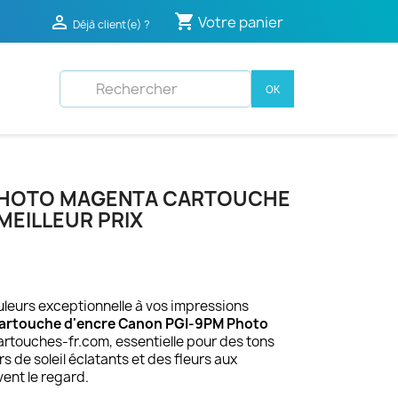
shopping_cart

Votre panier
Déjà client(e) ?
OK
PHOTO MAGENTA CARTOUCHE
MEILLEUR PRIX
uleurs exceptionnelle à vos impressions
artouche d'encre Canon PGI-9PM Photo
Cartouches-fr.com, essentielle pour des tons
s de soleil éclatants et des fleurs aux
vent le regard.